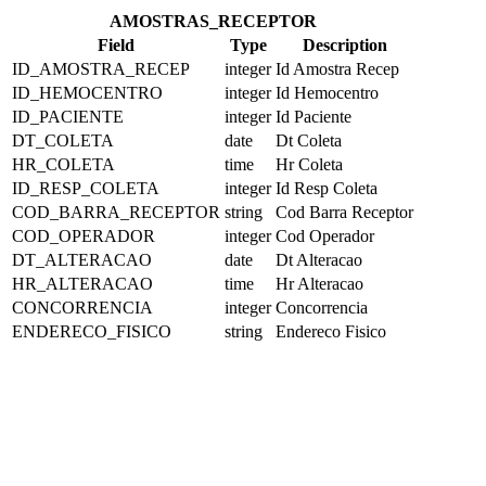
AMOSTRAS_RECEPTOR
Field
Type
Description
ID_AMOSTRA_RECEP
integer
Id Amostra Recep
ID_HEMOCENTRO
integer
Id Hemocentro
ID_PACIENTE
integer
Id Paciente
DT_COLETA
date
Dt Coleta
HR_COLETA
time
Hr Coleta
ID_RESP_COLETA
integer
Id Resp Coleta
COD_BARRA_RECEPTOR
string
Cod Barra Receptor
COD_OPERADOR
integer
Cod Operador
DT_ALTERACAO
date
Dt Alteracao
HR_ALTERACAO
time
Hr Alteracao
CONCORRENCIA
integer
Concorrencia
ENDERECO_FISICO
string
Endereco Fisico