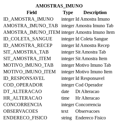
AMOSTRAS_IMUNO
Field
Type
Description
ID_AMOSTRA_IMUNO
integer
Id Amostra Imuno
AMOSTRA_IMUNO_TAB
integer
Amostra Imuno Tab
AMOSTRA_IMUNO_ITEM
integer
Amostra Imuno Item
ID_COLETA_SANGUE
integer
Id Coleta Sangue
ID_AMOSTRA_RECEP
integer
Id Amostra Recep
SIT_AMOSTRA_TAB
integer
Sit Amostra Tab
SIT_AMOSTRA_ITEM
integer
Sit Amostra Item
MOTIVO_IMUNO_TAB
integer
Motivo Imuno Tab
MOTIVO_IMUNO_ITEM
integer
Motivo Imuno Item
ID_RESPONSAVEL
integer
Id Responsavel
COD_OPERADOR
integer
Cod Operador
DT_ALTERACAO
date
Dt Alteracao
HR_ALTERACAO
time
Hr Alteracao
CONCORRENCIA
integer
Concorrencia
OBSERVACOES
text
Observacoes
ENDERECO_FISICO
string
Endereco Fisico