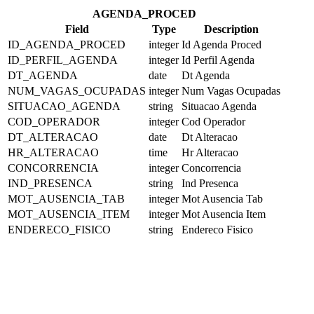
AGENDA_PROCED
Field
Type
Description
ID_AGENDA_PROCED
integer
Id Agenda Proced
ID_PERFIL_AGENDA
integer
Id Perfil Agenda
DT_AGENDA
date
Dt Agenda
NUM_VAGAS_OCUPADAS
integer
Num Vagas Ocupadas
SITUACAO_AGENDA
string
Situacao Agenda
COD_OPERADOR
integer
Cod Operador
DT_ALTERACAO
date
Dt Alteracao
HR_ALTERACAO
time
Hr Alteracao
CONCORRENCIA
integer
Concorrencia
IND_PRESENCA
string
Ind Presenca
MOT_AUSENCIA_TAB
integer
Mot Ausencia Tab
MOT_AUSENCIA_ITEM
integer
Mot Ausencia Item
ENDERECO_FISICO
string
Endereco Fisico