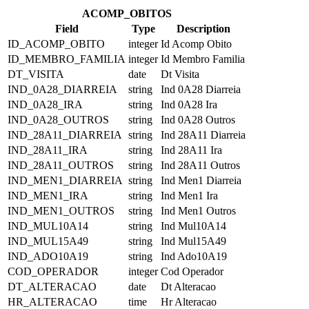
ACOMP_OBITOS
Field
Type
Description
ID_ACOMP_OBITO
integer
Id Acomp Obito
ID_MEMBRO_FAMILIA
integer
Id Membro Familia
DT_VISITA
date
Dt Visita
IND_0A28_DIARREIA
string
Ind 0A28 Diarreia
IND_0A28_IRA
string
Ind 0A28 Ira
IND_0A28_OUTROS
string
Ind 0A28 Outros
IND_28A11_DIARREIA
string
Ind 28A11 Diarreia
IND_28A11_IRA
string
Ind 28A11 Ira
IND_28A11_OUTROS
string
Ind 28A11 Outros
IND_MEN1_DIARREIA
string
Ind Men1 Diarreia
IND_MEN1_IRA
string
Ind Men1 Ira
IND_MEN1_OUTROS
string
Ind Men1 Outros
IND_MUL10A14
string
Ind Mul10A14
IND_MUL15A49
string
Ind Mul15A49
IND_ADO10A19
string
Ind Ado10A19
COD_OPERADOR
integer
Cod Operador
DT_ALTERACAO
date
Dt Alteracao
HR_ALTERACAO
time
Hr Alteracao