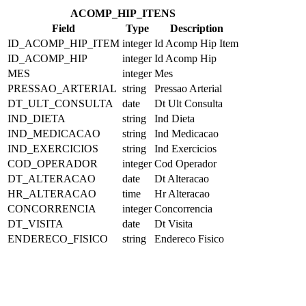
ACOMP_HIP_ITENS
Field
Type
Description
ID_ACOMP_HIP_ITEM
integer
Id Acomp Hip Item
ID_ACOMP_HIP
integer
Id Acomp Hip
MES
integer
Mes
PRESSAO_ARTERIAL
string
Pressao Arterial
DT_ULT_CONSULTA
date
Dt Ult Consulta
IND_DIETA
string
Ind Dieta
IND_MEDICACAO
string
Ind Medicacao
IND_EXERCICIOS
string
Ind Exercicios
COD_OPERADOR
integer
Cod Operador
DT_ALTERACAO
date
Dt Alteracao
HR_ALTERACAO
time
Hr Alteracao
CONCORRENCIA
integer
Concorrencia
DT_VISITA
date
Dt Visita
ENDERECO_FISICO
string
Endereco Fisico